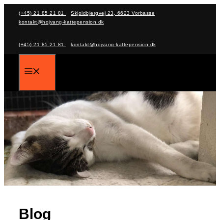
Skip
(+45) 21 85 21 81
Skjoldbjergvej 23, 6623 Vorbasse
kontakt@hojvang-kattepension.dk
to
content
(+45) 21 85 21 81
kontakt@hojvang-kattepension.dk
Menu
Blog